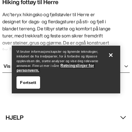
Hiking fottøy til Herre
Arc’teryx hikingsko og fjellstøvler til Herre er
designet for dags- og flerdagsturer på sti- og fjell i
blandet terreng. De tilbyr støtte og komfort på lange
Finn butikk
Help
turer, med trekkraft og feste som sikrer fremdrift
over steiner, grus og gjørme. De er også konstruert
for å være så lette som mulig, for smidige bevegelser
Vi bruker informasjonskapsler og lignende teknologier,
over lange avstander med eller uten ryggsekk.
inkludert de fra tredjeparter, for å forbedre og tilpasse
opplevelsen din, støtte analyser og vise deg relevante
Generelt er de stivere og tyngre enn
running sko
,
Vis mer
Retningslinjer for
annonser. Finn ut mer i våre
men gir ekstra støtte og er mer fleksible enn
personvern.
klatresko
for ekstra komfort på lange dager. Selv om
Fortsett
de er laget for flerdagsturer er Arc'teryx hikingsko
og -fjellstøvler til Herre også behagelige til
hverdagsbruk og på korte eventyr.
VÅRE HIKINGSTØVLER OG SKO TIL
HERRE
HJELP
Finn butikk
Help
Mid sko: Har en noe høyere ankel for ekstra