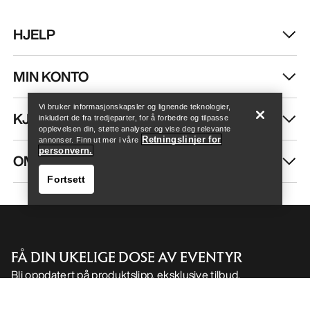
HJELP
Finn butikk
Help
MIN KONTO
Vi bruker informasjonskapsler og lignende teknologier,
KJØP MER
inkludert de fra tredjeparter, for å forbedre og tilpasse
opplevelsen din, støtte analyser og vise deg relevante
Retningslinjer for
annonser. Finn ut mer i våre
personvern.
OM OSS
Fortsett
FÅ DIN UKELIGE DOSE AV EVENTYR
Bli oppdatert på produktslipp, eksklusive tilbud,
Finn butikk
Help
eventer og mer – rett til innboksen din.