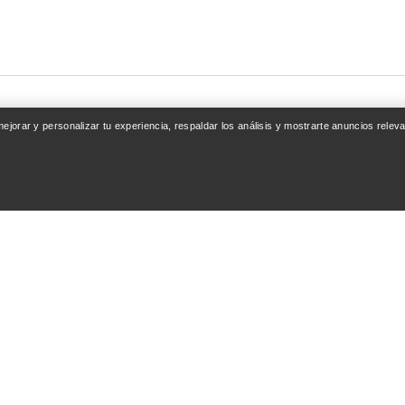
 mejorar y personalizar tu experiencia, respaldar los análisis y mostrarte anuncios rel
ENTA
SEGUIR COMPRAN
esión / Registrarse
Encuentra una tienda
nto de pedidos
Tarjetas regalo
ones y reembolsos
Programa PRO
del producto
Instala la app