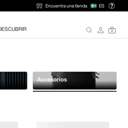
Encuentra una tienda
ES
DESCUBRIR
0
ión gratuita
.
Accesorios