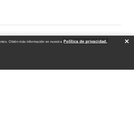
Política de privacidad.
evantes. Obtén más información en nuestra
DO
QUIÉNES SOMOS
Quiénes somos
Atletas y embajadores
Sostenibilidad
Empleo
Redacción