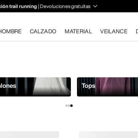
ión trail running
| Devoluciones gratuitas
HOMBRE
CALZADO
MATERIAL
VEILANCE
plan los requisitos en el plazo de 30 días.
Solicita una devoluc
alones
Tops