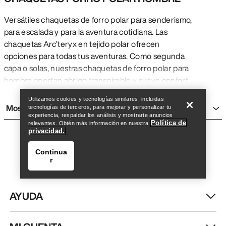
Versátiles chaquetas de forro polar para senderismo,
para escalada y para la aventura cotidiana. Las
chaquetas Arc’teryx en tejido polar ofrecen
opciones para todas tus aventuras. Como segunda
capa o solas, nuestras chaquetas de forro polar para
Encuentra una tienda
Help
hombre aportan abrigo transpirable y suave confort.
Fabricamos una gama de chaquetas de forro polar,
Utilizamos cookies y tecnologías similares, incluidas
así como hoodies y jerséis, y empleamos tipos
Mostrar más
tecnologías de terceros, para mejorar y personalizar tu
diferentes de tejido polar para equilibrar abrigo,
experiencia, respaldar los análisis y mostrarte anuncios
Política de
relevantes. Obtén más información en nuestra
elasticidad y transpirabilidad.
privacidad.
LA ICÓNICA CHAQUETA ARC’TERYX DE FORRO
POLAR
Continua
r
Las chaquetas Covert son versátiles, abrigadas y
suaves. Confeccionadas con poliéster 100%
reciclado, el tejido polar tiene una cara jaspeada que
AYUDA
le da aspecto de lana. Son forros polares estupendos
para senderismo, descansar en el campamento y
para aventuras fuera de la montaña.