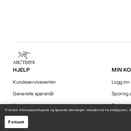
HJELP
MIN K
Kundeservicesenter
Logg inn 
Generelle spørsmål
Sporing a
Kontakt oss
Retur og
Vi bruker informasjonskapsler og lignende teknologier, inkludert de fra tredjeparter, 
Sending og levering
Produktp
Fortsett