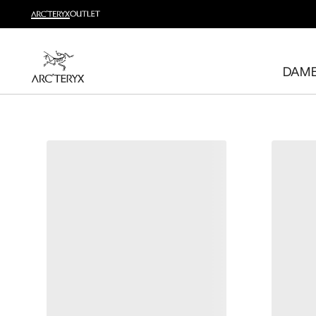
Nyheter
Sjekk nyhetene som gir deg høy bevegelighet og temperatu
DAM
Til dame
Til herre
Gratis retur
Har du ombestemt deg? Returner kvalifiserte varer inne