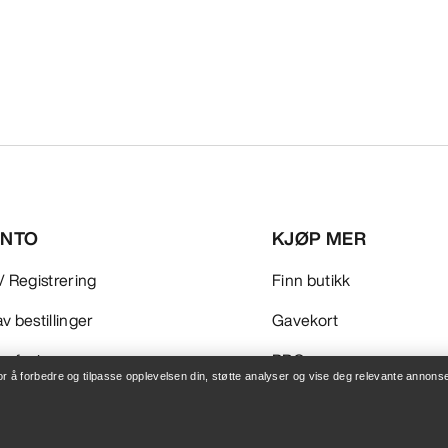
ONTO
KJØP MER
/ Registrering
Finn butikk
v bestillinger
Gavekort
 refusjon
PRO-program
for å forbedre og tilpasse opplevelsen din, støtte analyser og vise deg relevante annonse
leie
Få appen