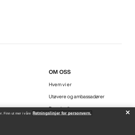
OM OSS
Hvem vi er
Utøvere og ambassadører
Bærekraft
Retningslinjer for personvern.
r. Finn ut mer i våre
Jobb
Nyhetsrom