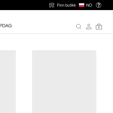
Finn butikk
NO
PDAG
0