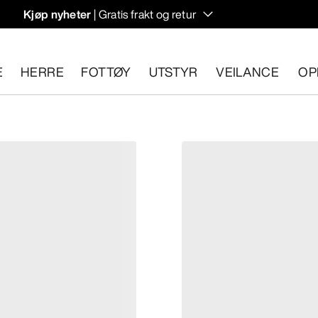
Kjøp nyheter
| Gratis frakt og retur
rregulering til høstens hiking- og klatring.
E
HERRE
FOTTØY
UTSTYR
VEILANCE
OP
n 30 dager.
Start en gratis retur
.