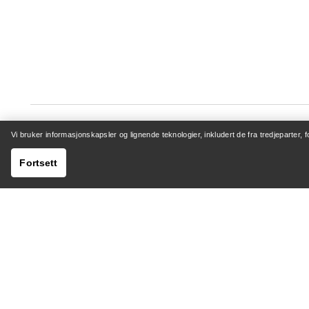
Vi bruker informasjonskapsler og lignende teknologier, inkludert de fra tredjeparter, 
Fortsett
HJELP
MIN K
Kundeservicesenter
Logg inn 
Generelle spørsmål
Sporing a
Kontakt oss
Retur og
Sending og levering
Produktp