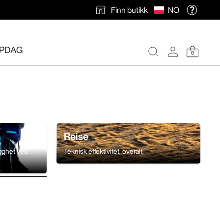
Finn butikk
NO
PDAG
0
Reise
ygghet ved
Teknisk effektivitet, overalt.