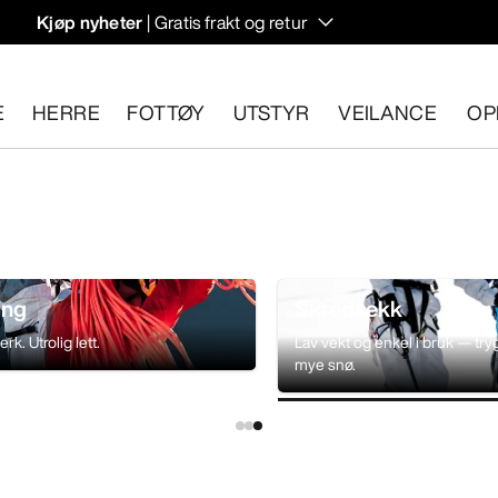
Kjøp nyheter
| Gratis frakt og retur
rregulering til høstens hiking- og klatring.
E
HERRE
FOTTØY
UTSTYR
VEILANCE
OP
n 30 dager.
Start en gratis retur
.
ing
Skredsekk
rk. Utrolig lett.
Lav vekt og enkel i bruk — tr
mye snø.