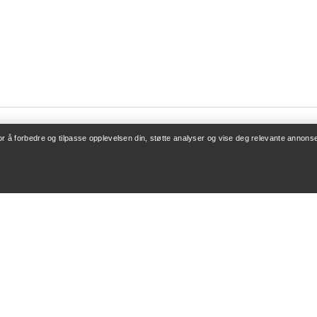
for å forbedre og tilpasse opplevelsen din, støtte analyser og vise deg relevante annonse
ONTO
KJØP MER
/ Registrering
Finn butikk
v bestillinger
Gavekort
 refusjon
PRO-program
leie
Få appen