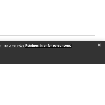
Retningslinjer for personvern.
r. Finn ut mer i våre
OM OSS
Hvem vi er
Utøvere og ambassadører
Bærekraft
Jobb
Nyhetsrom