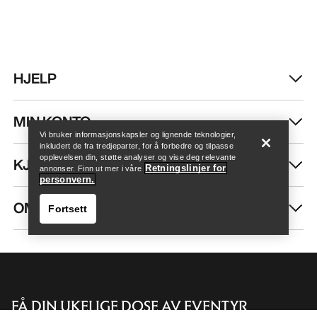
HJELP
Finn butikk
Help
MIN KONTO
Vi bruker informasjonskapsler og lignende teknologier,
inkludert de fra tredjeparter, for å forbedre og tilpasse
opplevelsen din, støtte analyser og vise deg relevante
KJØP MER
Retningslinjer for
annonser. Finn ut mer i våre
personvern.
OM OSS
Fortsett
FÅ DIN UKELIGE DOSE AV EVENTYR
Finn butikk
Help