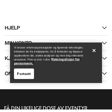
HJELP
Finn butikk
Help
MIN KONTO
Vi bruker informasjonskapsler og lignende teknologier,
inkludert de fra tredjeparter, for å forbedre og tilpasse
opplevelsen din, støtte analyser og vise deg relevante
KJØP MER
Retningslinjer for
annonser. Finn ut mer i våre
personvern.
OM OSS
Fortsett
FÅ DIN UKELIGE DOSE AV EVENTYR
Finn butikk
Help