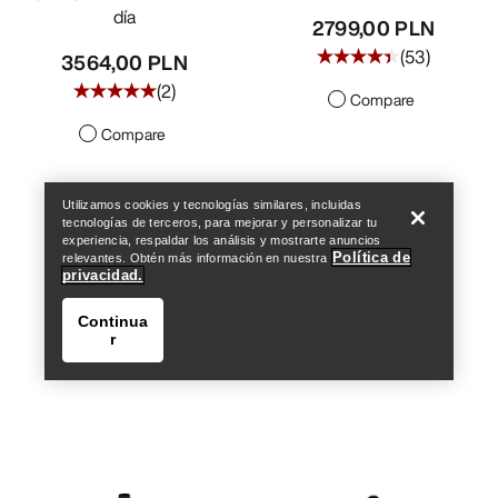
día
2799,00 PLN
(
53
)
3564,00 PLN
(
2
)
Compare
Compare
Encuentra una tienda
Help
Utilizamos cookies y tecnologías similares, incluidas
tecnologías de terceros, para mejorar y personalizar tu
experiencia, respaldar los análisis y mostrarte anuncios
Política de
relevantes. Obtén más información en nuestra
privacidad.
Continua
r
Encuentra una tienda
Help