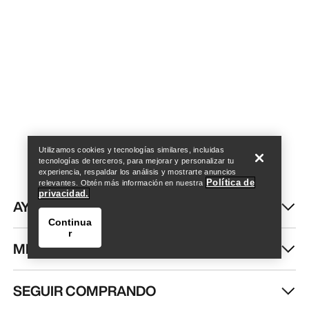
Encuentra una tienda
Help
Utilizamos cookies y tecnologías similares, incluidas
tecnologías de terceros, para mejorar y personalizar tu
experiencia, respaldar los análisis y mostrarte anuncios
Política de
relevantes. Obtén más información en nuestra
privacidad.
AYUDA
Continua
r
MI CUENTA
SEGUIR COMPRANDO