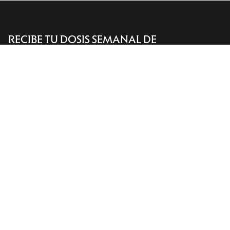
RECIBE TU DOSIS SEMANAL DE
Encuentra una tienda
Help
AVENTURA
Recibe actualizaciones sobre lanzamientos de
productos, ofertas exclusivas, eventos y mucho
más, directamente en tu bandeja de entrada.