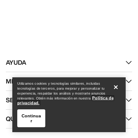
AYUDA
Encuentra una tienda
Help
MI CUENTA
Utilizamos cookies y tecnologías similares, incluidas
tecnologías de terceros, para mejorar y personalizar tu
experiencia, respaldar los análisis y mostrarte anuncios
SEGUIR COMPRANDO
Política de
relevantes. Obtén más información en nuestra
privacidad.
Continua
QUIÉNES SOMOS
r