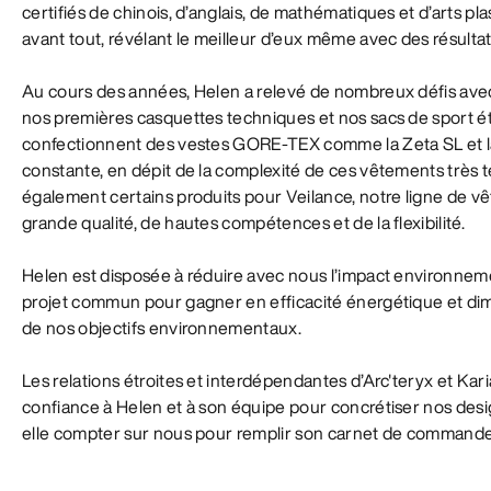
certifiés de chinois, d’anglais, de mathématiques et d’arts pla
avant tout, révélant le meilleur d’eux même avec des résultats e
Au cours des années, Helen a relevé de nombreux défis ave
nos premières casquettes techniques et nos sacs de sport é
confectionnent des vestes GORE-TEX comme la Zeta SL et 
constante, en dépit de la complexité de ces vêtements très 
également certains produits pour Veilance, notre ligne de vê
grande qualité, de hautes compétences et de la flexibilité.
Helen est disposée à réduire avec nous l’impact environnemen
projet commun pour gagner en efficacité énergétique et dim
de nos objectifs environnementaux.
Les relations étroites et interdépendantes d’Arc'teryx et Kar
confiance à Helen et à son équipe pour concrétiser nos desig
elle compter sur nous pour remplir son carnet de commande