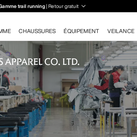
Gamme trail running
| Retour gratuit
MME
CHAUSSURES
ÉQUIPEMENT
VEILANCE
 APPAREL CO. LTD.
les dans un délai de 30 jours.
Effectuer un retour gratuit
.