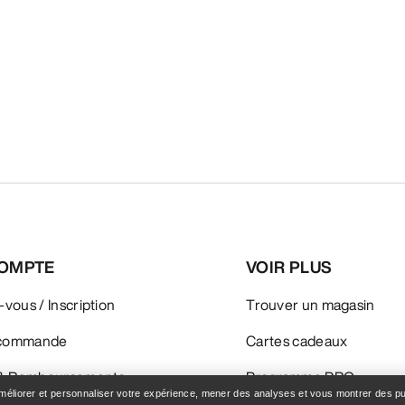
OMPTE
VOIR PLUS
z-vous / Inscription
Trouver un magasin
e commande
Cartes cadeaux
 & Remboursements
Programme PRO
améliorer et personnaliser votre expérience, mener des analyses et vous montrer des pub