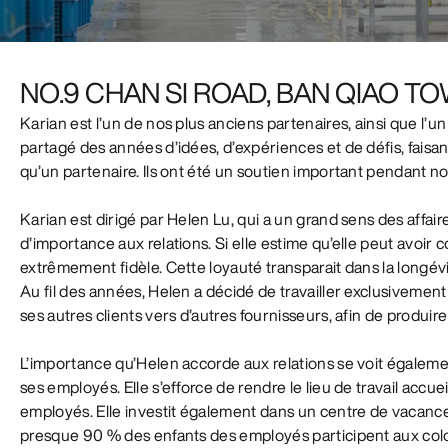
NO.9 CHAN SI ROAD, BAN QIAO TO
Karian est l’un de nos plus anciens partenaires, ainsi que l’u
partagé des années d’idées, d’expériences et de défis, faisa
qu’un partenaire. Ils ont été un soutien important pendant n
Karian est dirigé par Helen Lu, qui a un grand sens des aff
d’importance aux relations. Si elle estime qu’elle peut avoir c
extrêmement fidèle. Cette loyauté transparait dans la longévi
Au fil des années, Helen a décidé de travailler exclusivemen
ses autres clients vers d’autres fournisseurs, afin de produi
L’importance qu’Helen accorde aux relations se voit égalem
ses employés. Elle s’efforce de rendre le lieu de travail accu
employés. Elle investit également dans un centre de vacances
presque 90 % des enfants des employés participent aux co