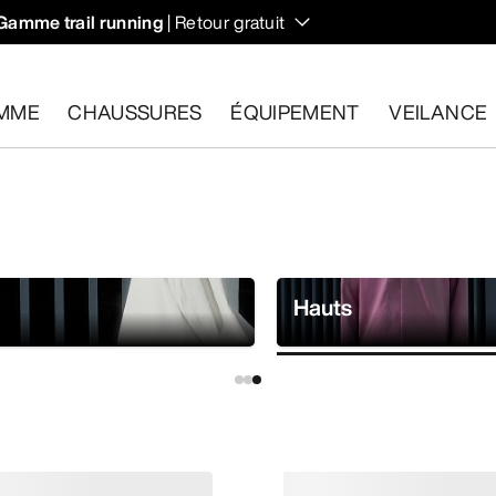
Gamme trail running
| Retour gratuit
MME
CHAUSSURES
ÉQUIPEMENT
VEILANCE
les dans un délai de 30 jours.
Effectuer un retour gratuit
.
Hauts