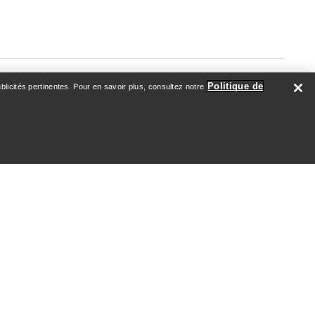
Politique de
licités pertinentes. Pour en savoir plus, consultez notre
À PROPOS DE NOUS
Qui nous sommes
Athlètes & Ambassadeurs
Développement durable
Emploi
Salle de nouvelles