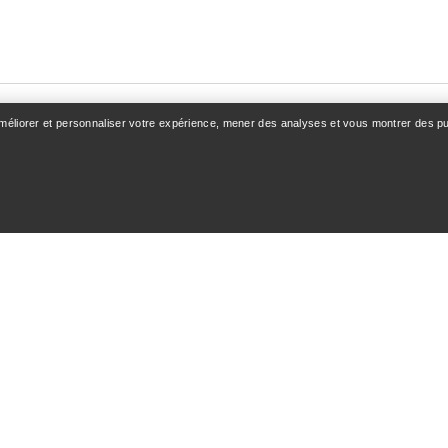
améliorer et personnaliser votre expérience, mener des analyses et vous montrer des pub
OMPTE
VOIR PLUS
z-vous / Inscription
Trouver un magasin
e commande
Cartes cadeaux
 & Remboursements
Programme PRO
 des produits
Téléchargez l’appli