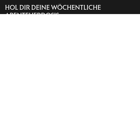
HOL DIR DEINE WÖCHENTLICHE
Store finden
Help
ABENTEUERDOSIS
Erhalte Updates zu Produkt-Drops, exklusiven
Angeboten, Events und mehr – direkt in deinen
Posteingang.
DE
Hilfe
UNSERE APP DOWNLOADEN