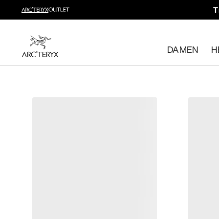
T
Trailrunning shoppen
Dein Trailrunning-Komplettsystem
DAMEN
H
Damen shoppen
Herren shoppen
Kostenlose Rückgabe
Hast du deine Meinung geändert? Du kannst rücknahmef