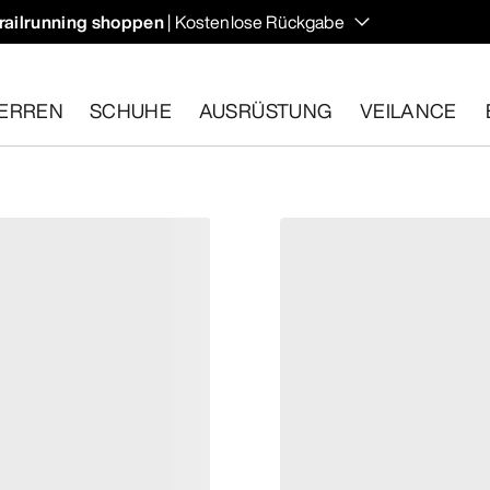
railrunning shoppen
| Kostenlose Rückgabe
ERREN
SCHUHE
AUSRÜSTUNG
VEILANCE
ähige Artikel innerhalb von 30 Tagen zurückgeben.
Eine koste