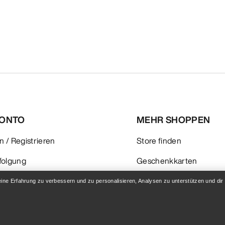
KONTO
MEHR SHOPPEN
 / Registrieren
Store finden
folgung
Geschenkkarten
 & Rückerstattung
PRO-Programm
eine Erfahrung zu verbessern und zu personalisieren, Analysen zu unterstützen und dir
flege
Hol dir die App