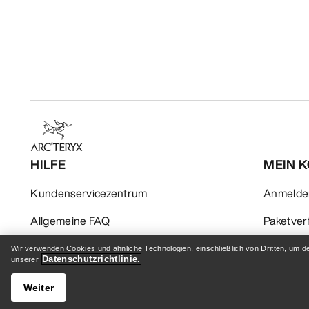
HILFE
MEIN 
Kundenservicezentrum
Anmelden
Allgemeine FAQ
Paketver
Kontaktiere uns
Rückgabe
Wir verwenden Cookies und ähnliche Technologien, einschließlich von Dritten, um d
Datenschutzrichtlinie.
unserer
Versand & Lieferung
Produktp
Weiter