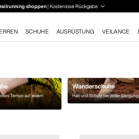
railrunning shoppen
| Kostenlose Rückgabe
ERREN
SCHUHE
AUSRÜSTUNG
VEILANCE
ähige Artikel innerhalb von 30 Tagen zurückgeben.
Eine koste
uhe
Wanderschuhe
loses Tempo auf jedem
Halt und Schutz bei jeder Steigung
.