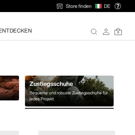
Store finden
DE
ENTDECKEN
0
nlose Rücksendung veranlassen.
Zustiegsschuhe
.
Bequeme und robuste Zustiegsschuhe für
jedes Projekt.