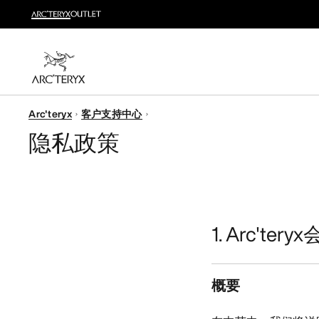
越野跑
打造全套越野跑装备
选购女士
选购男士
Arc'teryx
客户支持中心
无理由退换货
隐私政策
改变主意了？ 30天内购买的符合条件的商品可退换货。
1. Arc't
概要