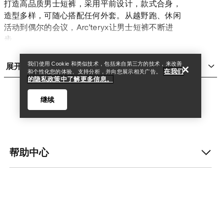
打造高品质男士短裤，采用平前设计，款式合身，
造型多样，可随心搭配任何外套。从越野跑、休闲
查找店铺
Help
活动到偶尔的会议，Arc’teryx让男士短裤不断进
步。
各种裤长的男士短裤
我们设计了一系列短裤，适合从悬垂攀登到休闲悬
展开
我们使用 Cookie 和类似技术，包括来自第三方的技术，来改善
在我们
挂等各类活动。如果你需要更为休闲的穿搭，选择
和个性化您的体验、支持分析，并向您展示相关广告。
的隐私政策中了解更多信息。
更长的内缝，如大于等于7"。越野跑短裤的内缝通常
更短，而徒步需要较长内缝所带来的保护和舒适
继续
感。性能第一。风格第二。
风格时尚、专注性能的男士短裤
请记住，主动选择短裤，而不是让短裤选择你。为
你正在进行的活动选择合适的短裤。作为高山文化
帮助中心
中深受喜爱的品牌之一，Arc’teryx为你提供一系列
查找店铺
Help
款式舒适的平前短裤和男士短裤。
更短的短裤适合长跑
我的账户
7"的内缝可减少摩擦，使跑者的步伐更为流畅。极简
主义的设计让你在越野跑、徒步和高强度探险中畅
更多商品
快、轻盈地移动。专为奔跑、徒步、攀登、跃入河