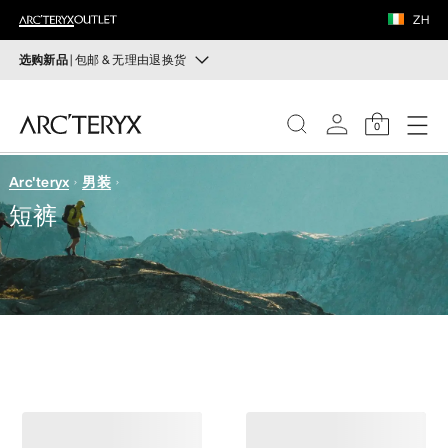
鞋履
ZH
装备
选购新品
| 包邮 & 无理由退换货
新品
VEILANCE
运动员的需求，设计师的动力——在优化现有畅销产品的
0
同时，启发全新的解决方案。新款装备定期上架。
发现
Arc'teryx
男装
选购女士
选购男士
女士
短裤
无理由退换货
男士
改变主意了？ 30天内购买的符合条件的商品可退换货。
开始免费退货
。
鞋履
装备
VEILANCE