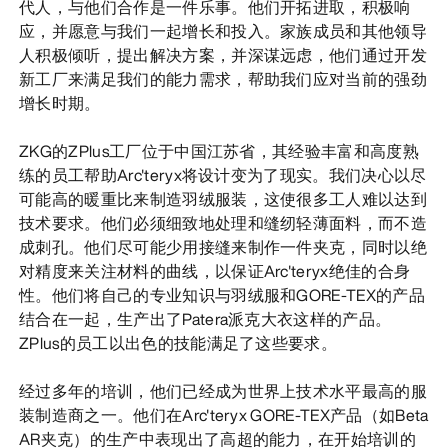
代人，与他们合作是一件乐事。他们开拓进取，积极响
应，并愿意与我们一起增长和投入。家族成员和其他领导
人积极倾听，提出解决方案，并深谋远虑，他们通过开发
新工厂来满足我们的能力需求，帮助我们应对当前的强劲
增长时期。
ZKG的ZPlus工厂位于中国江苏省，其经验丰富和高度熟
练的员工帮助Arc'teryx将设计变为了现实。我们决心以尽
可能高的暖重比来制造羽绒服装，这使很多工人难以达到
技术要求。他们必须细致地处理和缝纫轻薄面料，而不造
成刺孔。他们尽可能少用接缝来制作一件夹克，同时以绝
对精度来关注材料的曲线，以保证Arc'teryx绝佳的合身
性。他们将自己的专业知识与羽绒服和GORE-TEX的产品
结合在一起，生产出了Patera派克大衣这样的产品。
ZPlus的员工以出色的技能满足了这些要求。
经过多年的培训，他们已经成为世界上技术水平最高的服
装制造商之一。他们在Arc'teryx GORE-TEX产品（如Beta
AR夹克）的生产中表现出了高超的能力，在开始培训的