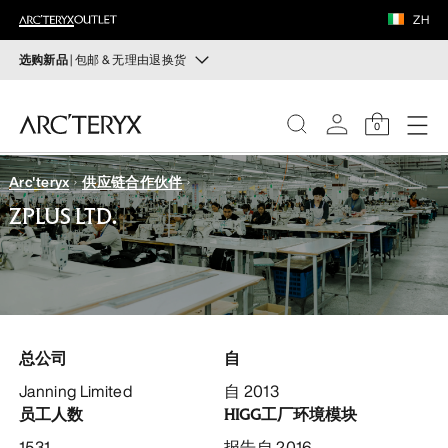
鞋履
ZH
装备
选购新品
| 包邮 & 无理由退换货
新品
VEILANCE
运动员的需求，设计师的动力——在优化现有畅销产品的
0
同时，启发全新的解决方案。新款装备定期上架。
发现
Arc'teryx
供应链合作伙伴
选购女士
选购男士
女士
ZPLUS LTD.
无理由退换货
男士
改变主意了？ 30天内购买的符合条件的商品可退换货。
开始免费退货
。
鞋履
总公司
自
装备
Janning Limited
自 2013
员工人数
HIGG工厂环境模块
VEILANCE
1531
报告自 2016