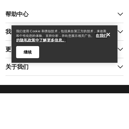
查找店铺
Help
帮助中心
我的账户
我们使用 Cookie 和类似技术，包括来自第三方的技术，来改善
在我们
和个性化您的体验、支持分析，并向您展示相关广告。
的隐私政策中了解更多信息。
更多商品
继续
关于我们
查找店铺
Help
获取每周更新的探险故事
随时获取产品发布、独家优惠、活动等信息——直
接发送至你的邮箱。