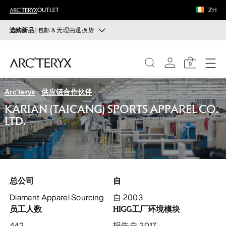
鞋履
ZH
装备
选购新品
| 包邮 & 无理由退换货
新品
VEILANCE
运动员的需求，设计师的动力——在优化现有畅销产品的
0
同时，启发全新的解决方案。新款装备定期上架。
发现
Arc'teryx
供应链合作伙伴
选购女士
选购男士
女士
KARIAN (TAICANG) SPORTS APPAREL CO.
LTD.
无理由退换货
男士
改变主意了？ 30天内购买的符合条件的商品可退换货。
开始免费退货
。
鞋履
总公司
自
装备
Diamant Apparel Sourcing
自 2003
员工人数
HIGG工厂环境模块
VEILANCE
442
报告自 2017