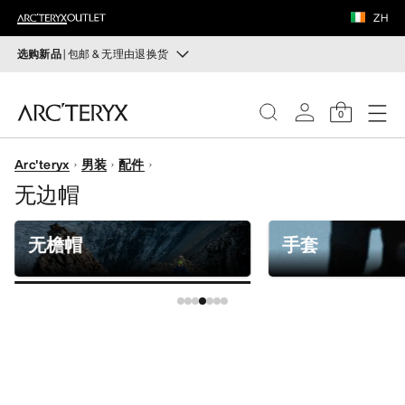
鞋履
ZH
装备
选购新品
| 包邮 & 无理由退换货
新品
VEILANCE
运动员的需求，设计师的动力——在优化现有畅销产品的
0
同时，启发全新的解决方案。新款装备定期上架。
发现
Arc'teryx
男装
配件
选购女士
选购男士
女士
无边帽
无理由退换货
男士
改变主意了？ 30天内购买的符合条件的商品可退换货。
无檐帽
手套
开始免费退货
。
鞋履
装备
VEILANCE