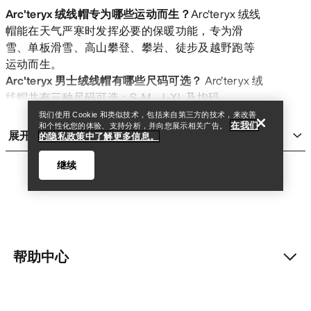
Arc'teryx 绒线帽专为哪些运动而生？
Arc'teryx 绒线
帽能在天气严寒时发挥必要的保暖功能，专为滑
雪、单板滑雪、高山攀登、攀岩、徒步及越野跑等
查找店铺
Help
运动而生。
Arc'teryx 男士绒线帽有哪些尺码可选？
Arc'teryx 绒
线帽共有三种尺码可选：S-M、L-XL 及均码。
Arc'teryx 绒线帽选用哪些材料制成？
Arc'teryx 绒线
我们使用 Cookie 和类似技术，包括来自第三方的技术，来改善
在我们
和个性化您的体验、支持分析，并向您展示相关广告。
帽采用多种材料制成，包括美利奴羊毛、科技羊毛
展开
的隐私政策中了解更多信息。
针织面料、羊毛混纺面料、再生聚酯纤维及
Torrent™ 微绒面料。
继续
Arc'teryx 绒线帽是否选用可持续材料制成？
是，
Arc'teryx 绒线帽获公平贸易认证，选用再生材料制
成，或使用
bluesign® 蓝标认证材料
。
Arc'teryx 男士绒线帽的售价区间是多少？
Arc'teryx
男士绒线帽的售价在 35.00 美元（头带）至 70.00 美
帮助中心
查找店铺
Help
元（精致羊毛款）之间。
什么是 Bird Head Toque 绒线帽？
Bird Head
Toque 绒线帽
我的账户
是 Arc'teryx 经典冬季绒线帽，售价