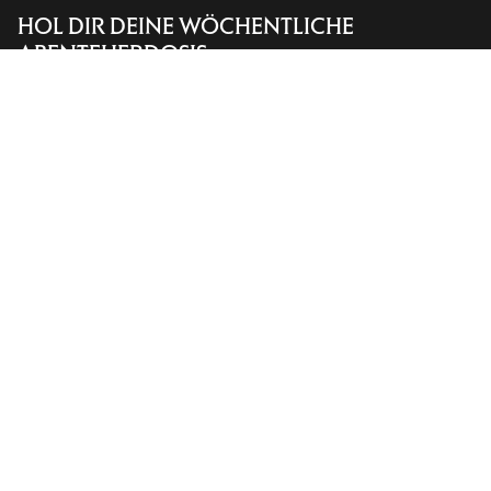
HOL DIR DEINE WÖCHENTLICHE
Store finden
Help
ABENTEUERDOSIS
Erhalte Updates zu Produkt-Drops, exklusiven
Angeboten, Events und mehr – direkt in deinen
Posteingang.
DE
Hilfe
UNSERE APP DOWNLOADEN