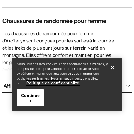
Chaussures de randonnée pour femme
Les chaussures de randonnée pour femme
d’Arc’teryx sont conçues pour les sorties à la journée
et les treks de plusieurs jours sur terrain varié en
Trouver un magasin
Help
montagne. Elles offrent confort et maintien pour les
longues randonnées, traction et adhérence pour
Nous utilisons des cookies et des technologies similaires, y
avancer en toute confiance sur les cailloux, la terre
compris de tiers, pour améliorer et personnaliser votre
expérience, mener des analyses et vous montrer des
et la boue, et leur confection légère assure une
publicités pertinentes. Pour en savoir plus, consultez
agilité optimale kilomètre après kilomètre, avec ou
Politique de confidentialité.
notre
Afficher plus
sans sac à dos. Elles sont généralement plus rigides
Continue
et plus lourdes que les
chaussures de running
car
r
elles privilégient le maintien, et sont plus souples et
plus spacieuses que les
chaussures d’escalade
afin
de garantir votre confort lors des longues journées
de marche. Bien qu’elles soient pensées pour les
treks de plusieurs jours, les chaussures de