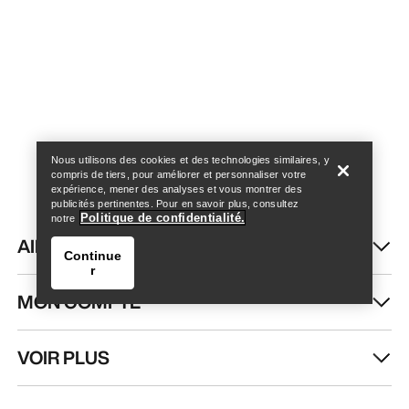
Trouver un magasin
Help
Nous utilisons des cookies et des technologies similaires, y
compris de tiers, pour améliorer et personnaliser votre
expérience, mener des analyses et vous montrer des
publicités pertinentes. Pour en savoir plus, consultez
Politique de confidentialité.
notre
AIDE
Continue
r
MON COMPTE
VOIR PLUS
Trouver un magasin
Help