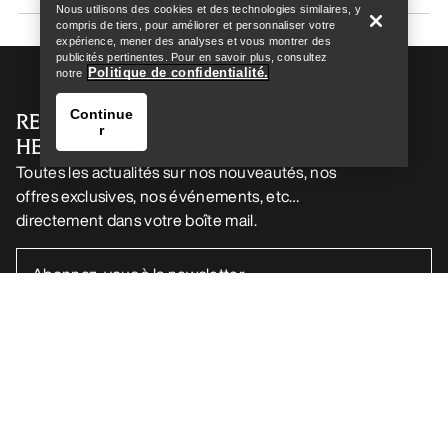
Nous utilisons des cookies et des technologies similaires, y
compris de tiers, pour améliorer et personnaliser votre
expérience, mener des analyses et vous montrer des
publicités pertinentes. Pour en savoir plus, consultez
Politique de confidentialité.
notre
Continue
RECEVEZ VOTRE DOSE D’AVENTURE
r
HEBDOMADAIRE
Toutes les actualités sur nos nouveautés, nos
offres exclusives, nos événements, etc…
directement dans votre boîte mail.
Trouver un magasin
Help