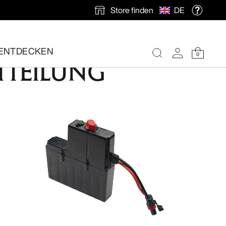
Store finden
DE
ENTDECKEN
0
TTEILUNG
nlose Rücksendung veranlassen.