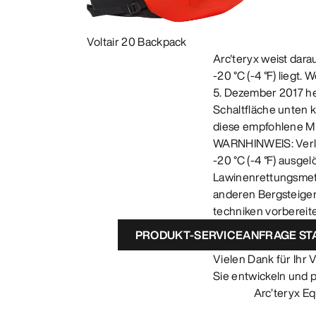
Voltair 20 Backpack
Arc'teryx weist dara
-20 °C (-4 °F) liegt
5. Dezember 2017 her
Schaltfläche unten k
diese empfohlene Mi
WARNHINWEIS: Verlas
-20 °C (-4 °F) ausge
Lawinenrettungsmet
anderen Bergsteiger
techniken vorbereite
PRODUKT-SERVICEANFRAGE ST
Vielen Dank für Ihr
Sie entwickeln und 
Arc’teryx E