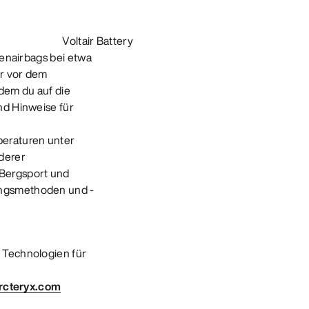
Voltair Battery
nenairbags bei etwa
er vor dem
ndem du auf die
nd Hinweise für
peraturen unter
nderer
 Bergsport und
ungsmethoden und -
e Technologien für
rcteryx.com