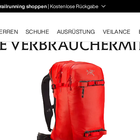
railrunning shoppen
| Kostenlose Rückgabe
ERREN
SCHUHE
AUSRÜSTUNG
VEILANCE
E VERBRAUCHERMI
ähige Artikel innerhalb von 30 Tagen zurückgeben.
Eine koste