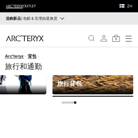
鞋履
ZH
装备
选购新品
| 包邮 & 无理由退换货
新品
VEILANCE
运动员的需求，设计师的动力——在优化现有畅销产品的
0
同时，启发全新的解决方案。新款装备定期上架。
发现
Arc'teryx
背包
选购女士
选购男士
女士
旅行和通勤
无理由退换货
男士
改变主意了？ 30天内购买的符合条件的商品可退换货。
气囊
旅行背包
开始免费退货
。
鞋履
装备
VEILANCE