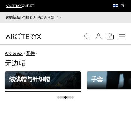
鞋履
ZH
装备
选购新品
| 包邮 & 无理由退换货
新品
VEILANCE
运动员的需求，设计师的动力——在优化现有畅销产品的
0
同时，启发全新的解决方案。新款装备定期上架。
发现
Arc'teryx
配件
选购女士
选购男士
女士
无边帽
无理由退换货
男士
改变主意了？ 30天内购买的符合条件的商品可退换货。
绒线帽与针织帽
手套
开始免费退货
。
鞋履
装备
VEILANCE