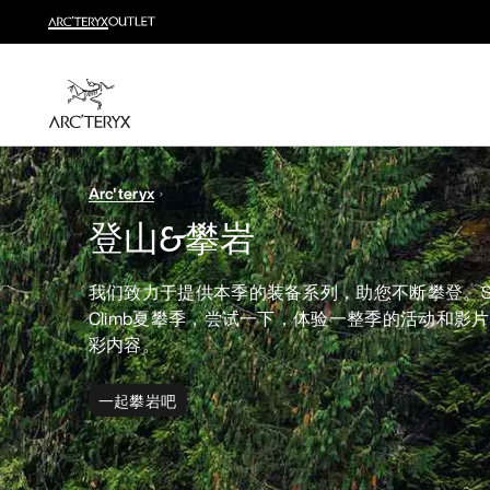
越野跑
打造全套越野跑装备
选购女士
选购男士
无理由退换货
Arc'teryx
改变主意了？ 30天内购买的符合条件的商品可退换货。
登山&攀岩
我们致力于提供本季的装备系列，助您不断攀登。Sum
Climb夏攀季，尝试一下，体验一整季的活动和影
彩内容。
一起攀岩吧