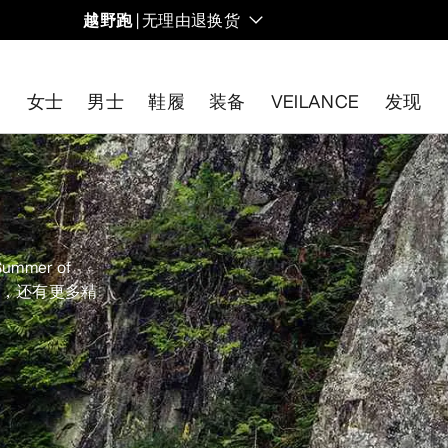
越野跑
| 无理由退换货
女士
男士
鞋履
装备
VEILANCE
发现
开始免费退货
。
mer of
片，还有更多精