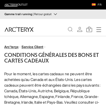
CHAUSSURES
FR
ÉQUIPEMENT
Gamme trail running
| Retour gratuit
Gamme trail running
VEILANCE
Composez votre tenue de trail running
0
Pour femme
Pour homme
DÉCOUVRIR
FEMME
Arc'teryx
Service Client
Retour gratuit
CONDITIONS GÉNÉRALES DES BONS ET
Vous avez changé d’avis ? Retournez les articles
HOMME
CARTES CADEAUX
admissibles dans un délai de 30 jours.
Effectuer un retour
gratuit
.
CHAUSSURES
Pour le moment, les cartes cadeaux ne peuvent être
achetées qu'au Canada et aux États-Unis. Les cartes
cadeaux peuvent être échangées dans les pays suivants :
ÉQUIPEMENT
Canada, États-Unis, Autriche, Belgique, République
tchèque, Allemagne, Espagne, Finlande, France, Grande-
VEILANCE
Bretagne, Irlande, Italie et Pays-Bas. Veuillez consulter ci-