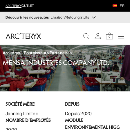
CHAUSSURES
FR
ÉQUIPEMENT
Découvrir les nouveautés
| Livraison/Retour gratuits
Nouveautés
VEILANCE
Les nouveaux équipements qui facilitent vos
0
mouvements et régulent votre température lors des
randonnées et ascensions en automne.
DÉCOUVRIR
Arc'teryx
Fournisseurs Partenaires
FEMME
Pour femme
Pour homme
MENSA INDUSTRIES COMPANY LTD.
HOMME
Retour gratuit
Vous avez changé d’avis ? Retournez les articles
CHAUSSURES
admissibles dans un délai de 30 jours.
Effectuer un retour
gratuit
.
SOCIÉTÉ MÈRE
DEPUIS
ÉQUIPEMENT
Janning Limited
Depuis 2020
NOMBRE D'EMPLOYÉS
MODULE
VEILANCE
ENVIRONNEMENTAL HIGG
2000