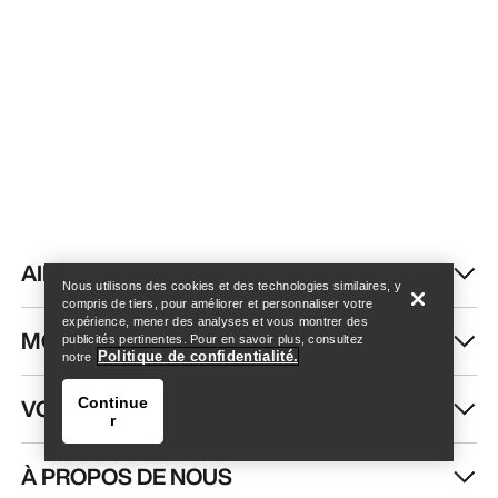
Trouver un magasin
Help
AIDE
Nous utilisons des cookies et des technologies similaires, y
compris de tiers, pour améliorer et personnaliser votre
expérience, mener des analyses et vous montrer des
MON COMPTE
publicités pertinentes. Pour en savoir plus, consultez
Politique de confidentialité.
notre
VOIR PLUS
Continue
r
À PROPOS DE NOUS