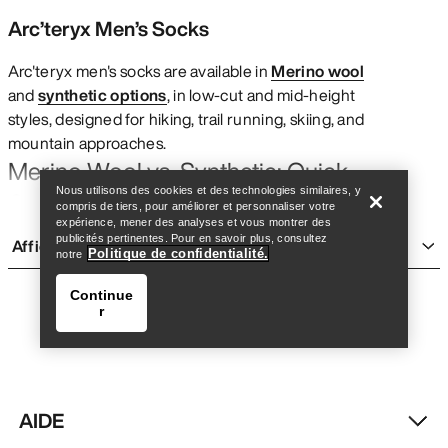
Arc’teryx Men’s Socks
Arc'teryx men's socks are available in
Merino wool
and
synthetic options
, in low-cut and mid-height
styles, designed for hiking, trail running, skiing, and
Trouver un magasin
Help
mountain approaches.
Merino Wool vs. Synthetic: Quick
Nous utilisons des cookies et des technologies similaires, y
Comparison
compris de tiers, pour améliorer et personnaliser votre
expérience, mener des analyses et vous montrer des
Temperature regulation:
Merino adapts to varying
publicités pertinentes. Pour en savoir plus, consultez
Afficher plus
conditions; synthetic excels in warm weather
Politique de confidentialité.
notre
Odor resistance:
Merino naturally resists odor; synthetic
Continue
requires more frequent washing
r
Durability:
Synthetic typically offers higher abrasion
resistance
Weight:
Synthetic is generally lighter
AIDE
Best for:
Merino for multi-day trips and variable