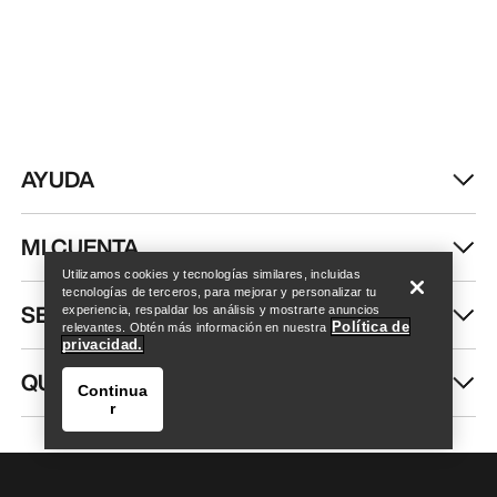
AYUDA
Encuentra una tienda
Help
MI CUENTA
Utilizamos cookies y tecnologías similares, incluidas
tecnologías de terceros, para mejorar y personalizar tu
SEGUIR COMPRANDO
experiencia, respaldar los análisis y mostrarte anuncios
Política de
relevantes. Obtén más información en nuestra
privacidad.
QUIÉNES SOMOS
Continua
r