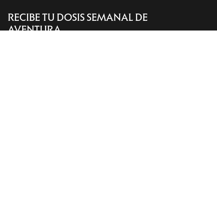
RECIBE TU DOSIS SEMANAL DE
Encuentra una tienda
Help
AVENTURA
Recibe actualizaciones sobre lanzamientos de
productos, ofertas exclusivas, eventos y mucho
más, directamente en tu bandeja de entrada.
ES
Ayuda