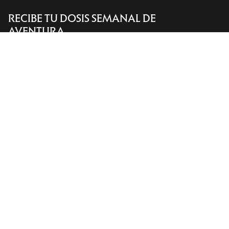
RECIBE TU DOSIS SEMANAL DE
Encuentra una tienda
Help
AVENTURA
Recibe actualizaciones sobre lanzamientos de
productos, ofertas exclusivas, eventos y mucho
más, directamente en tu bandeja de entrada.
ES
Ayuda