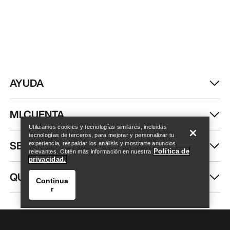
AYUDA
Encuentra una tienda
Help
MI CUENTA
Utilizamos cookies y tecnologías similares, incluidas
tecnologías de terceros, para mejorar y personalizar tu
SEGUIR COMPRANDO
experiencia, respaldar los análisis y mostrarte anuncios
Política de
relevantes. Obtén más información en nuestra
privacidad.
QUIÉNES SOMOS
Continua
r