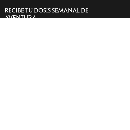
RECIBE TU DOSIS SEMANAL DE
Encuentra una tienda
Help
AVENTURA
Recibe actualizaciones sobre lanzamientos de
productos, ofertas exclusivas, eventos y mucho
más, directamente en tu bandeja de entrada.
ES
Ayuda