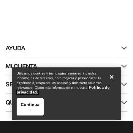
AYUDA
Encuentra una tienda
Help
MI CUENTA
Utilizamos cookies y tecnologías similares, incluidas
tecnologías de terceros, para mejorar y personalizar tu
SEGUIR COMPRANDO
experiencia, respaldar los análisis y mostrarte anuncios
Política de
relevantes. Obtén más información en nuestra
privacidad.
QUIÉNES SOMOS
Continua
r