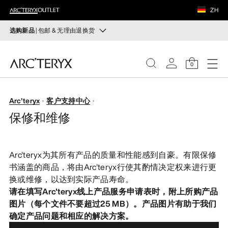
鞋履
ZH
装备
选购新品
| 包邮 & 无理由退换货
新品
VEILANCE
运动员的需求，设计师的动力——在优化现有畅销产品的
0
同时，启发全新的解决方案。新款装备定期上架。
发现
选购女士
选购男士
女士
Arc'teryx
客户支持中心
保修和维修
无理由退换货
男士
改变主意了？ 30天内购买的符合条件的商品可退换货。
开始免费退货
。
Arc'teryx为其所有产品的质量和性能感到自豪。有限保修
鞋履
书涵盖的商品，将由Arc'teryx行使其酌情决定权来进行更
换或维修，以达到实际产品寿命。
装备
请在填写Arc'teryx线上产品服务申请表时，附上所购产品
图片（每个文件不要超过25 MB）。产品图片有助于我们
VEILANCE
确定产品问题和相应的解决方案。