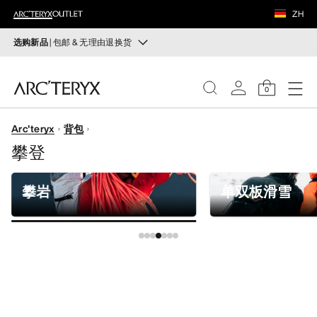
鞋履
ZH
装备
选购新品
| 包邮 & 无理由退换货
新品
VEILANCE
运动员的需求，设计师的动力——在优化现有畅销产品的
0
同时，启发全新的解决方案。新款装备定期上架。
发现
Arc'teryx
背包
选购女士
选购男士
女士
攀登
无理由退换货
男士
改变主意了？ 30天内购买的符合条件的商品可退换货。
攀岩
单双板滑雪
开始免费退货
。
鞋履
装备
VEILANCE