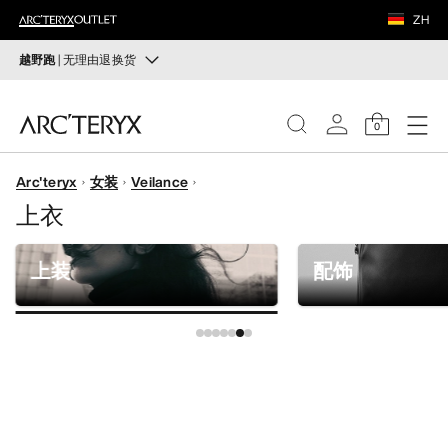
鞋履
ZH
装备
越野跑
| 无理由退换货
越野跑
VEILANCE
打造全套越野跑装备
0
选购女士
选购男士
发现
Arc'teryx
女装
Veilance
女士
上衣
无理由退换货
改变主意了？ 30天内购买的符合条件的商品可退换货。
男士
开始免费退货
。
上装
配饰
鞋履
装备
VEILANCE