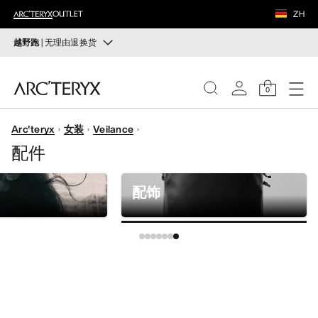
鞋履
ZH
装备
越野跑
| 无理由退换货
越野跑
VEILANCE
打造全套越野跑装备
0
选购女士
选购男士
发现
Arc'teryx
女装
Veilance
女士
配件
无理由退换货
改变主意了？ 30天内购买的符合条件的商品可退换货。
男士
开始免费退货
。
配饰
鞋履
装备
VEILANCE