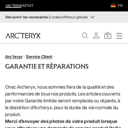
CHAUSSURES
FR
ÉQUIPEMENT
Découvrir les nouveautés
| Livraison/Retour gratuits
Nouveautés
VEILANCE
Les nouveaux équipements qui facilitent vos
0
mouvements et régulent votre température lors des
randonnées et ascensions en automne.
DÉCOUVRIR
FEMME
Arc'teryx
Service Client
Pour femme
Pour homme
GARANTIE ET RÉPARATIONS
HOMME
Retour gratuit
Vous avez changé d’avis ? Retournez les articles
Chez Arc'teryx, nous sommes fiers de la qualité et des
CHAUSSURES
admissibles dans un délai de 30 jours.
Effectuer un retour
performances de tous nos produits. Les articles couverts
gratuit
.
par notre Garantie limitée seront remplacés ou réparés, à
ÉQUIPEMENT
la discrétion d’Arc'teryx, pour la durée de vie normale du
produit.
VEILANCE
Merci d’envoyer des photos de votre produit lorsque
vous effectuez une demande de service produit (taille