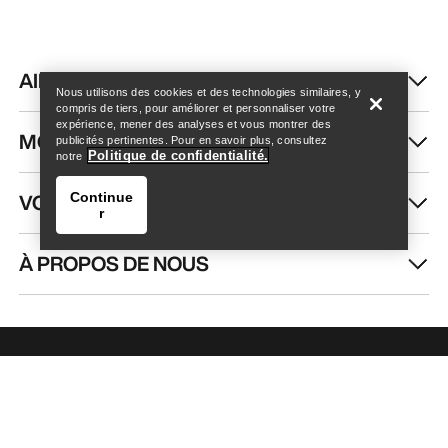
Trouver un magasin
Help
AIDE
Nous utilisons des cookies et des technologies similaires, y
compris de tiers, pour améliorer et personnaliser votre
expérience, mener des analyses et vous montrer des
MON COMPTE
publicités pertinentes. Pour en savoir plus, consultez
Politique de confidentialité.
notre
VOIR PLUS
Continue
r
À PROPOS DE NOUS
Trouver un magasin
Help
RECEVEZ VOTRE DOSE D’AVENTURE
HEBDOMADAIRE