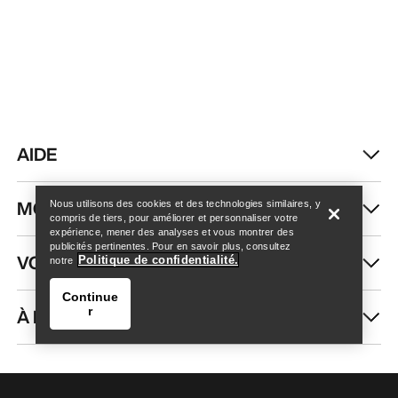
AIDE
Trouver un magasin
Help
MON COMPTE
Nous utilisons des cookies et des technologies similaires, y
compris de tiers, pour améliorer et personnaliser votre
expérience, mener des analyses et vous montrer des
publicités pertinentes. Pour en savoir plus, consultez
VOIR PLUS
Politique de confidentialité.
notre
Continue
À PROPOS DE NOUS
r