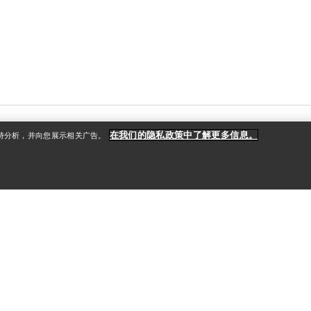
在我们的隐私政策中了解更多信息。
支持分析，并向您展示相关广告。
户
更多商品
册
查找店铺
礼品卡
款
PRO计划
获取应用程序