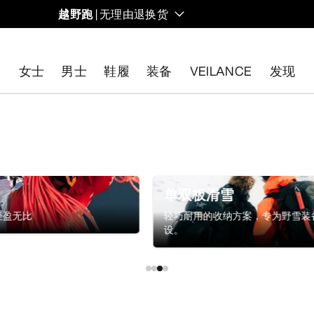
越野跑
| 无理由退换货
女士
男士
鞋履
装备
VEILANCE
发现
开始免费退货
。
单双板滑雪
轻盈无比
轻巧耐用的收纳方案，专为野雪装
设。