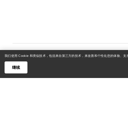
我们使用 Cookie 和类似技术，包括来自第三方的技术，来改善和个性化您的体验、
继续
帮助中心
我的账
客户支持中心
登录/注
常见问题
订单追踪
联系我们
退货和退
货运与配送
产品保养