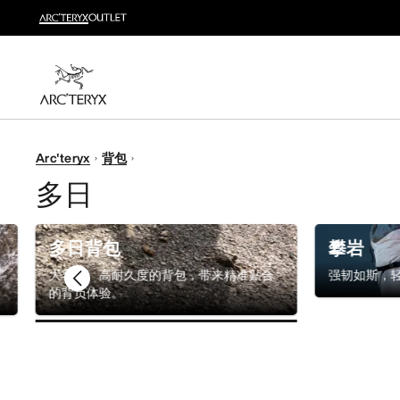
越野跑
打造全套越野跑装备
选购女士
选购男士
无理由退换货
Arc'teryx
背包
改变主意了？ 30天内购买的符合条件的商品可退换货。
多日
多日背包
攀岩
大容量、高耐久度的背包，带来精准贴合
强韧如斯，
的背负体验。