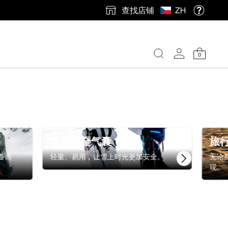
查找店铺
ZH
0
雪崩安全气囊
旅
备而
轻量、易用，让雪上时光更加安全。
无论
现。