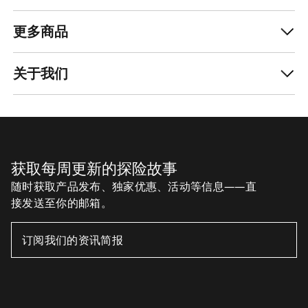
男士羊毛抓绒
羊毛是最早的抓绒，现在我们又再次启用。再生涤
更多商品
纶纤维具有技术性能，而非割尾羊毛以天然的保暖
柔软和防臭性著称。Tech羊毛融合这两种材料，打
造舒适、多功能的全新抓绒面料。我们的多功能
关于我们
Kyanite AR Tech Woo科技羊毛连帽夹克和其他单品
中使用了该面料，是众多使用场景的首选。
更多抓绒选择
我们的长裤、套头衫和Rho内层衣服也采用高性能抓
绒面料。我们设计前卫的System_A系列也同样提供
获取每周更新的探险故事
抓绒选择。
随时获取产品发布、独家优惠、活动等信息——直
接发送至你的邮箱。