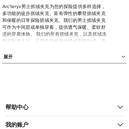
Arc’teryx男士抓绒夹克为您的探险提供多样选择，
多功能的徒步抓绒夹克、富有弹性的攀登抓绒夹克
和保暖的日常探险抓绒夹克。我们的男士抓绒夹克
可作为中间层或单独穿着，提供透气保暖、柔软舒
适的穿着体验。 我们的所有抓绒夹克，以及抓绒连
帽衣和套头衫，采用不同种类的抓绒面料制成，平
衡保暖性、弹性和透气性。
经典款ARC’TERYX抓绒夹克
展开
Covert抓绒夹克，功能多样、穿着保暖且柔软。采
用100%再生涤纶制成，混色表面的抓绒材料具有羊
毛般的质感。这是非常适合徒步、营地休憩和非高
山探险时穿着的抓绒。
男士弹力抓绒夹克
Kyanite采用Polartec®羊毛——Polartec® Power
Stretch® Pro，带来保暖和自由的运动体验。Kyanite
帮助中心
最初为攀登打造，现已进化为我们功能最多的抓绒
夹克。版型和性能经过精巧设计，在作为中间层或
单独穿着时提供卓越性能。
我的账户