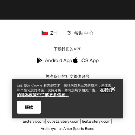
ZH
帮助中心
下载我们的APP
查找店铺
Help
Android App
iOS App
关注我们的社交媒体账号
我们使用 Cookie 和类似技术，包括来自第三方的技术，来改善
在我们
和个性化您的体验、支持分析，并向您展示相关广告。
的隐私政策中了解更多信息。
您的隐私选择
Cookies政策
《隐私政策》
条款与条件
使用条款
继续
无障碍通道
请不要出售我的个人信息
召回信息
网站地图
arcteryx.com
outlet.arcteryx.com
leaf.arcteryx.com
Arc'teryx - an Amer Sports Brand