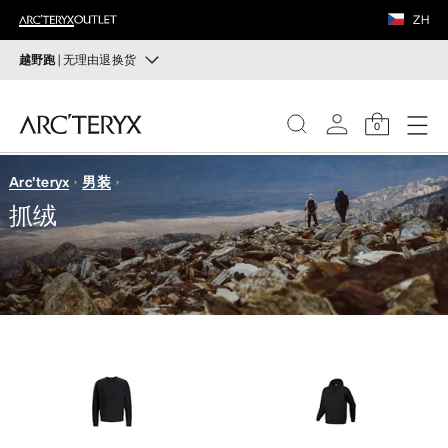
鞋履
ZH
装备
越野跑
| 无理由退换货
越野跑
VEILANCE
打造全套越野跑装备
0
选购女士
选购男士
发现
Arc'teryx
男装
女士
抓绒
无理由退换货
改变主意了？ 30天内购买的符合条件的商品可退换货。
男士
开始免费退货
。
鞋履
装备
VEILANCE