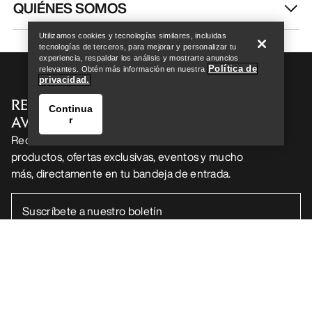
Encuentra una tienda
Help
QUIÉNES SOMOS
Utilizamos cookies y tecnologías similares, incluidas
tecnologías de terceros, para mejorar y personalizar tu
experiencia, respaldar los análisis y mostrarte anuncios
Política de
relevantes. Obtén más información en nuestra
privacidad.
RECIBE TU DOSIS SEMANAL DE
Continua
AVENTURA
r
Recibe actualizaciones sobre lanzamientos de
productos, ofertas exclusivas, eventos y mucho
más, directamente en tu bandeja de entrada.
Encuentra una tienda
Help