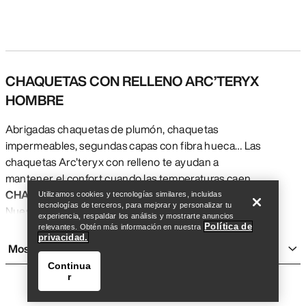
CHAQUETAS CON RELLENO ARC’TERYX
HOMBRE
Abrigadas chaquetas de plumón, chaquetas
impermeables, segundas capas con fibra hueca… Las
Encuentra una tienda
Help
chaquetas Arc’teryx con relleno te ayudan a
mantener el confort cuando las temperaturas caen.
CHAQUETAS DE PLUMÓN HOMBRE
Utilizamos cookies y tecnologías similares, incluidas
tecnologías de terceros, para mejorar y personalizar tu
Nuestras chaquetas de plumón para hombre aportan
experiencia, respaldar los análisis y mostrarte anuncios
máximo abrigo con mínimo peso, abultan poco
Política de
relevantes. Obtén más información en nuestra
privacidad.
plegadas y están confeccionadas con plumón
Mostrar más
obtenido de manera responsable. Las Cerium, que
Continua
han demostrado sus cualidades en terreno alpino,
r
abrigan mucho y pesan poquísimo. Rellenas de