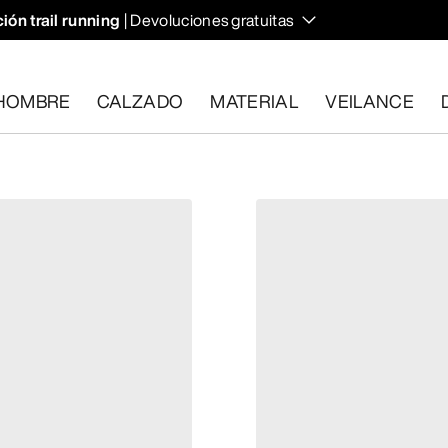
ión trail running
| Devoluciones gratuitas
HOMBRE
CALZADO
MATERIAL
VEILANCE
plan los requisitos en el plazo de 30 días.
Solicita una devoluc