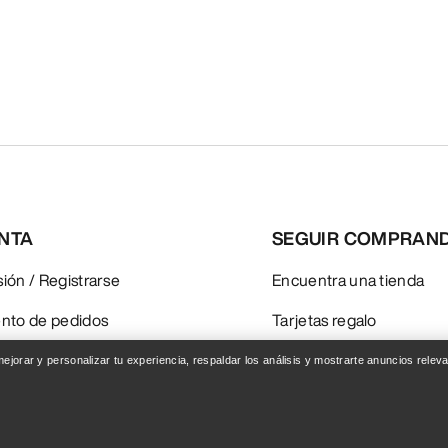
ENTA
SEGUIR COMPRAN
esión / Registrarse
Encuentra una tienda
nto de pedidos
Tarjetas regalo
ones y reembolsos
Programa PRO
 mejorar y personalizar tu experiencia, respaldar los análisis y mostrarte anuncios rel
del producto
Instala la app