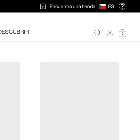
Encuentra una tienda
ES
DESCUBRIR
0
ión gratuita
.