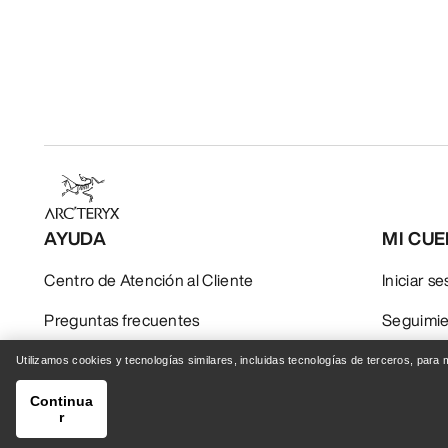
AYUDA
MI CU
Centro de Atención al Cliente
Iniciar s
Preguntas frecuentes
Seguimie
Contáctanos
Devoluci
Utilizamos cookies y tecnologías similares, incluidas tecnologías de terceros, para
Envío y entrega
Cuidado 
Continua
r