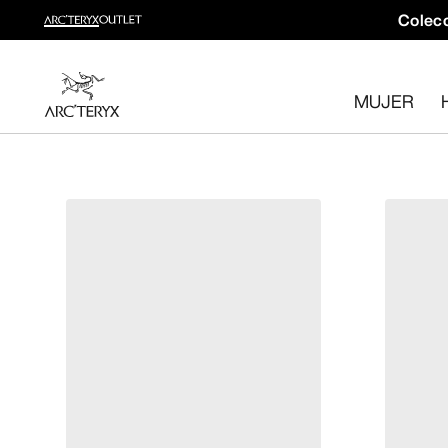
Colecc
Colección trail running
Crea un kit completo para trail running
MUJER
Comprar Mujer
Comprar Hombre
Devoluciones gratuitas
¿Has cambiado de opinión? Devuelve los artículos que cum