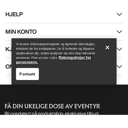
HJELP
Finn butikk
Help
MIN KONTO
Vi bruker informasjonskapsler og lignende teknologier,
KJØP MER
inkludert de fra tredjeparter, for å forbedre og tilpasse
opplevelsen din, støtte analyser og vise deg relevante
Retningslinjer for
annonser. Finn ut mer i våre
personvern.
OM OSS
Fortsett
FÅ DIN UKELIGE DOSE AV EVENTYR
Bli oppdatert på produktslipp, eksklusive tilbud,
Finn butikk
Help
eventer og mer – rett til innboksen din.