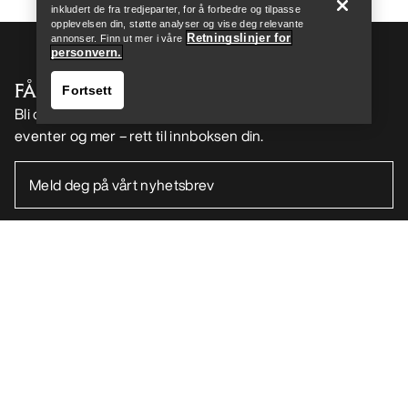
inkludert de fra tredjeparter, for å forbedre og tilpasse
opplevelsen din, støtte analyser og vise deg relevante
Retningslinjer for
annonser. Finn ut mer i våre
personvern.
FÅ DIN UKELIGE DOSE AV EVENTYR
Fortsett
Bli oppdatert på produktslipp, eksklusive tilbud,
eventer og mer – rett til innboksen din.
Finn butikk
Help
NO
Hjelp