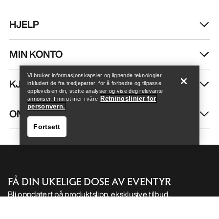
HJELP
Finn butikk
Help
MIN KONTO
Vi bruker informasjonskapsler og lignende teknologier,
KJØP MER
inkludert de fra tredjeparter, for å forbedre og tilpasse
opplevelsen din, støtte analyser og vise deg relevante
Retningslinjer for
annonser. Finn ut mer i våre
personvern.
OM OSS
Fortsett
FÅ DIN UKELIGE DOSE AV EVENTYR
Bli oppdatert på produktslipp, eksklusive tilbud,
Finn butikk
Help
eventer og mer – rett til innboksen din.