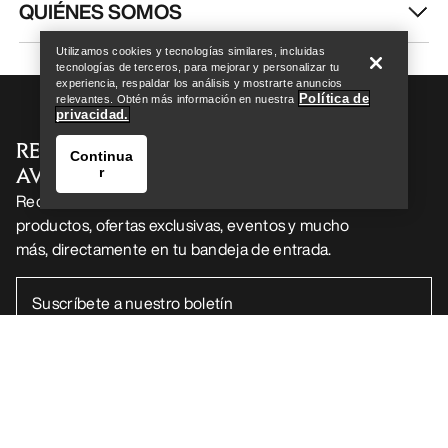
Encuentra una tienda
Help
QUIÉNES SOMOS
Utilizamos cookies y tecnologías similares, incluidas
tecnologías de terceros, para mejorar y personalizar tu
experiencia, respaldar los análisis y mostrarte anuncios
Política de
relevantes. Obtén más información en nuestra
privacidad.
RECIBE TU DOSIS SEMANAL DE
Continua
AVENTURA
r
Recibe actualizaciones sobre lanzamientos de
productos, ofertas exclusivas, eventos y mucho
más, directamente en tu bandeja de entrada.
Encuentra una tienda
Help